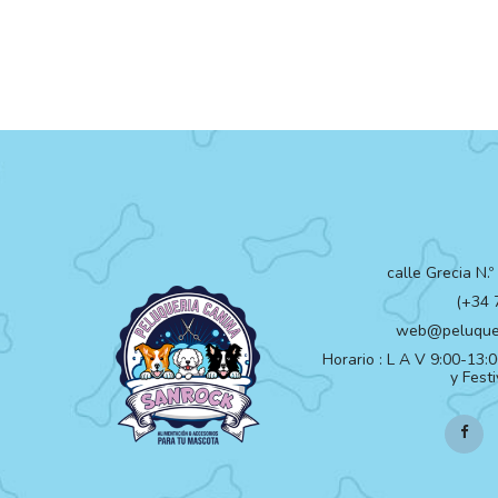
calle Grecia N.
(+34 
web@peluquer
Horario : L A V 9:00-13:
y Fest