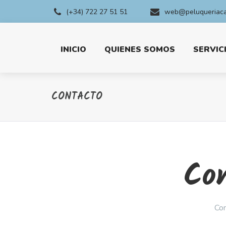
(+34) 722 27 51 51
web@peluqueriaca
INICIO
QUIENES SOMOS
SERVIC
CONTACTO
Co
Con