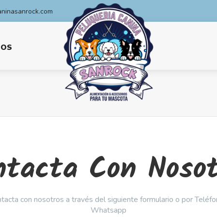
ninasanrock.com
IOS
ntacta Con Nosot
tacta con nosotros a través del siguiente formulario o por Teléfo
Whatsapp